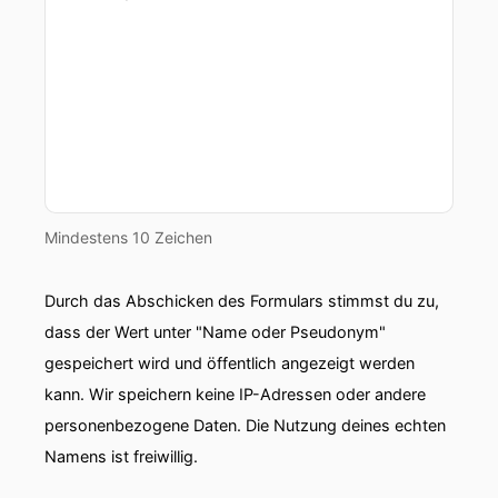
unter ganz neuen Maßstäben betrachtet wird.
00:01:09: Darüber wollen wir heute zusammen
sprechen und freuen uns sehr, dass du da bist.
00:01:13: Ja, freut mich sehr!
00:01:14: Das ist wichtig diese Transformation
die wir da gerade durchmachen.
Mindestens 10 Zeichen
00:01:18: Aber zu dem ernsten Thema auch ein
bisschen Leichtigkeit in unser Podcast im Form
Durch das Abschicken des Formulars stimmst du zu,
eines Weißweins.
dass der Wert unter "Name oder Pseudonym"
gespeichert wird und öffentlich angezeigt werden
00:01:23: Heute haben wir einen Weißgrund
kann. Wir speichern keine IP-Adressen oder andere
damit gebracht aus der Falz.
personenbezogene Daten. Die Nutzung deines echten
00:01:28: Welche Rolle spielt für dich Genuss so
Namens ist freiwillig.
insgesamt?